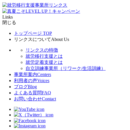
Links
閉じる
トップページ
TOP
リンクスについて
About Us
リンクスの特徴
就労移行支援とは
就労定着支援とは
自立訓練事業所（リワーク/生活訓練）
事業所案内
Centers
利用者の声
Voices
ブログ
Blog
よくある質問
FAQ
お問い合わせ
Contact