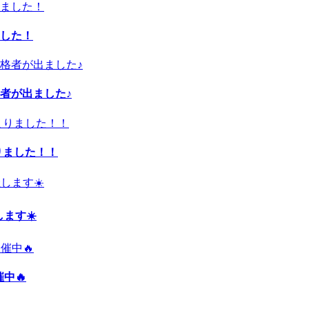
した！
者が出ました♪
りました！！
ます☀️
中🔥