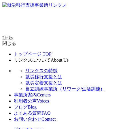
Links
閉じる
トップページ
TOP
リンクスについて
About Us
リンクスの特徴
就労移行支援とは
就労定着支援とは
自立訓練事業所（リワーク/生活訓練）
事業所案内
Centers
利用者の声
Voices
ブログ
Blog
よくある質問
FAQ
お問い合わせ
Contact