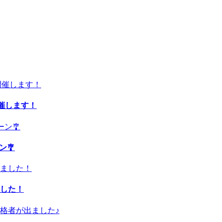
開催します！
ン🎐
した！