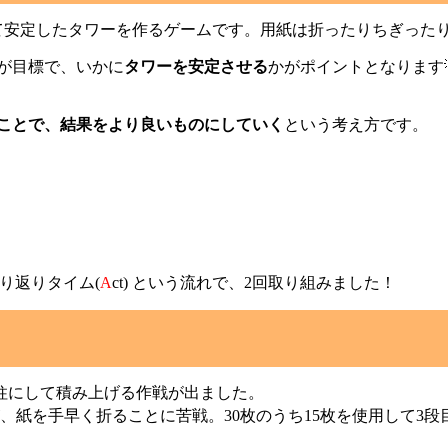
くて安定したタワーを作るゲームです。用紙は折ったりちぎったり
が目標で、いかに
タワーを安定させる
かがポイントとなります
ることで、結果をより良いものにしていく
という考え方です。
→振り返りタイム(
A
ct) という流れで、2回取り組みました！
柱にして積み上げる作戦が出ました。
紙を手早く折ることに苦戦。30枚のうち15枚を使用して3段