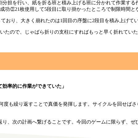
役割分担を行い、紙を折る班と積み上げる班に分かれて作業する
成功👏21枚使用して5段目に取り掛かったところで制限時間と
定しており、大きく崩れたのは1回目の序盤に2段目を積み上げて
ていたので、じゃばら折りの支柱にすればもっと早く折れてい
て効率的に作業ができていた」
は何度も繰り返すことで真価を発揮します。サイクルを回せば
返り、次の計画へ繋げることです。今回のゲームに限らず、ぜ