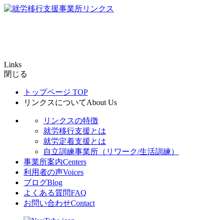
Links
閉じる
トップページ
TOP
リンクスについて
About Us
リンクスの特徴
就労移行支援とは
就労定着支援とは
自立訓練事業所（リワーク/生活訓練）
事業所案内
Centers
利用者の声
Voices
ブログ
Blog
よくある質問
FAQ
お問い合わせ
Contact