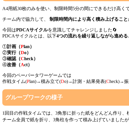
A4用紙30枚のみを使い、制限時間5分の間にできるだけ高
チーム内で協力して、
制限時間内により高く積み上げること
今回は
PDCAサイクル
を意識してチャレンジしました🔄
PDCAサイクルとは、以下
4つの流れを繰り返しながら進め
①
計画（
P
lan）
②
実行（
D
o）
③
確認（
C
heck）
④
改善（
A
ct）
今回のペーパータワーゲームでは
作戦タイム(
P
lan)→積み立て(
D
o)→計測・結果発表(
C
heck)
グループワークの様子
1回目の作戦タイムでは、3角形に折った紙をどんどん作り、
チーム全員で紙を折り、3角柱を作って積み上げていましたが、