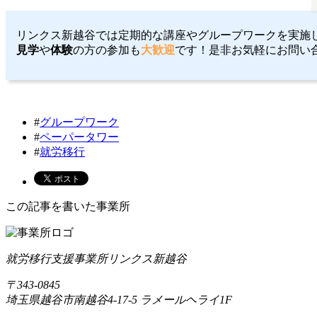
リンクス新越谷では定期的な講座やグループワークを実施
見学
や
体験
の方の参加も
大歓迎
です！是非お気軽にお問い
#
グループワーク
#
ペーパータワー
#
就労移行
この記事を書いた事業所
就労移行支援事業所リンクス新越谷
〒343-0845
埼玉県越谷市南越谷4-17-5 ラメールヘライ1F