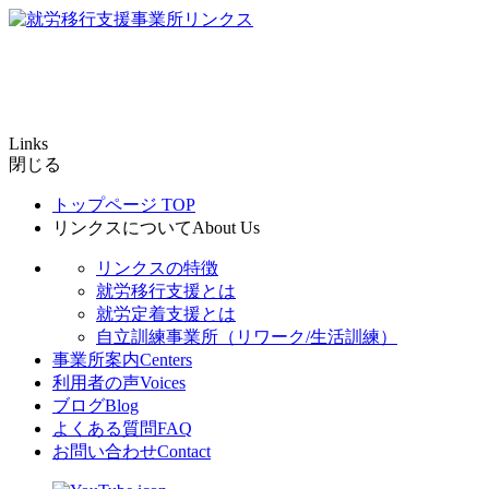
Links
閉じる
トップページ
TOP
リンクスについて
About Us
リンクスの特徴
就労移行支援とは
就労定着支援とは
自立訓練事業所（リワーク/生活訓練）
事業所案内
Centers
利用者の声
Voices
ブログ
Blog
よくある質問
FAQ
お問い合わせ
Contact