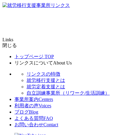
Links
閉じる
トップページ
TOP
リンクスについて
About Us
リンクスの特徴
就労移行支援とは
就労定着支援とは
自立訓練事業所（リワーク/生活訓練）
事業所案内
Centers
利用者の声
Voices
ブログ
Blog
よくある質問
FAQ
お問い合わせ
Contact