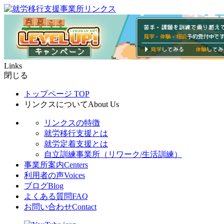
Links
閉じる
トップページ
TOP
リンクスについて
About Us
リンクスの特徴
就労移行支援とは
就労定着支援とは
自立訓練事業所（リワーク/生活訓練）
事業所案内
Centers
利用者の声
Voices
ブログ
Blog
よくある質問
FAQ
お問い合わせ
Contact