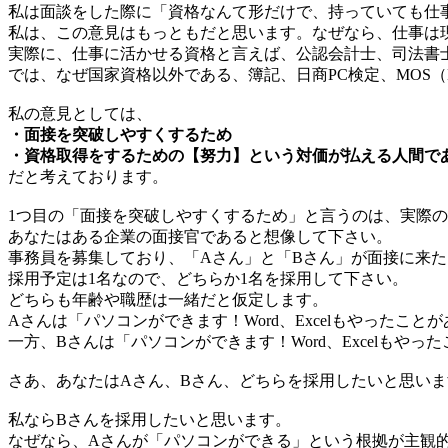
私は面談をした際に「資格なんて形だけで、持っていても仕
私は、この意見はもっともだと思います。なぜなら、仕事は
実際に、仕事に活かせる資格と言えば、公認会計士、司法書
では、なぜ国家資格以外である、簿記、日商PC検定、MOS（Micr
私の意見としては、
・面接を突破しやすくするため
・資格取得をするための【努力】という対価が払える人間で
だと考えております。
1つ目の「面接を突破しやすくするため」と言うのは、実際
あなたはある企業の面接官であると想像して下さい。
事務員を募集しており、「Aさん」と「Bさん」が面接に来
採用予定は1名なので、どちらか1名を採用して下さい。
どちらも年齢や職歴は一緒だと仮定します。
Aさんは「パソコンができます！Word、Excelもやったこ
一方、Bさんは「パソコンができます！Word、Excelもやっ
さあ、あなたはAさん、Bさん、どちらを採用したいと思いま
私ならBさんを採用したいと思います。
なぜなら、Aさんが「パソコンができる」という根拠が主観