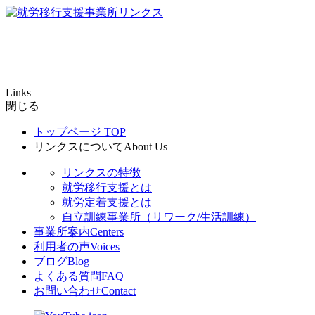
Links
閉じる
トップページ
TOP
リンクスについて
About Us
リンクスの特徴
就労移行支援とは
就労定着支援とは
自立訓練事業所（リワーク/生活訓練）
事業所案内
Centers
利用者の声
Voices
ブログ
Blog
よくある質問
FAQ
お問い合わせ
Contact