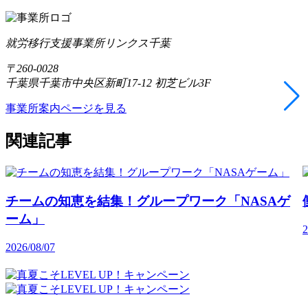
就労移行支援事業所リンクス千葉
〒260-0028
千葉県千葉市中央区新町17-12 初芝ビル3F
事業所案内ページを見る
関連記事
チームの知恵を結集！グループワーク「NASAゲ
ーム」
2
2026/08/07