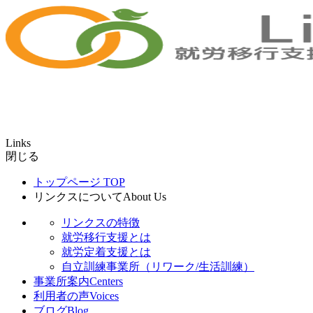
Links
閉じる
トップページ
TOP
リンクスについて
About Us
リンクスの特徴
就労移行支援とは
就労定着支援とは
自立訓練事業所（リワーク/生活訓練）
事業所案内
Centers
利用者の声
Voices
ブログ
Blog