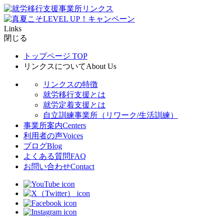
Links
閉じる
トップページ
TOP
リンクスについて
About Us
リンクスの特徴
就労移行支援とは
就労定着支援とは
自立訓練事業所（リワーク/生活訓練）
事業所案内
Centers
利用者の声
Voices
ブログ
Blog
よくある質問
FAQ
お問い合わせ
Contact