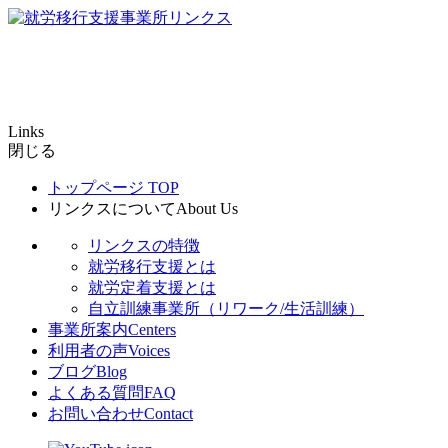
Links
閉じる
トップページ
TOP
リンクスについて
About Us
リンクスの特徴
就労移行支援とは
就労定着支援とは
自立訓練事業所（リワーク/生活訓練）
事業所案内
Centers
利用者の声
Voices
ブログ
Blog
よくある質問
FAQ
お問い合わせ
Contact