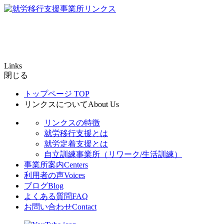
Links
閉じる
トップページ
TOP
リンクスについて
About Us
リンクスの特徴
就労移行支援とは
就労定着支援とは
自立訓練事業所（リワーク/生活訓練）
事業所案内
Centers
利用者の声
Voices
ブログ
Blog
よくある質問
FAQ
お問い合わせ
Contact