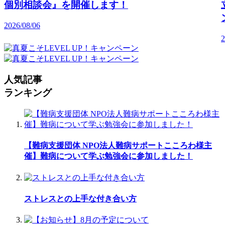
個別相談会』を開催します！
2026/08/06
2
人気記事
ランキング
【難病支援団体 NPO法人難病サポートこころわ様主
催】難病について学ぶ勉強会に参加しました！
ストレスとの上手な付き合い方