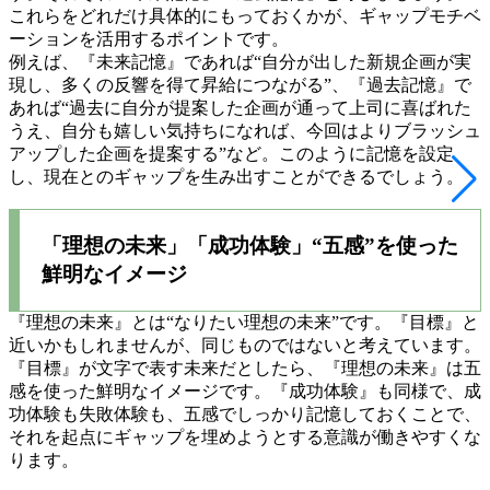
これらをどれだけ具体的にもっておくかが、ギャップモチベ
ーションを活用するポイントです。
例えば、『未来記憶』であれば“自分が出した新規企画が実
現し、多くの反響を得て昇給につながる”、『過去記憶』で
あれば“過去に自分が提案した企画が通って上司に喜ばれた
うえ、自分も嬉しい気持ちになれば、今回はよりブラッシュ
アップした企画を提案する”など。このように記憶を設定
し、現在とのギャップを生み出すことができるでしょう。
「理想の未来」「成功体験」“五感”を使った
鮮明なイメージ
『理想の未来』とは“なりたい理想の未来”です。『目標』と
近いかもしれませんが、同じものではないと考えています。
『目標』が文字で表す未来だとしたら、『理想の未来』は五
感を使った鮮明なイメージです。『成功体験』も同様で、成
功体験も失敗体験も、五感でしっかり記憶しておくことで、
それを起点にギャップを埋めようとする意識が働きやすくな
ります。