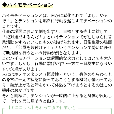
◆ハイモチベーション
ハイモチベーションとは、何かに感化されて「よし、やる
ぞ！」とテンションを燃料に行動を起こすモチベーションの
ことです。
仕事の場面において例を出すと、目標とする売上に対して
「絶対達成するんだ！」というテンションでがむしゃらに営
業活動をするといったものがあげられます。日常生活の場面
だと、「部屋を片付ける！」というテンションで勢いに任せ
て断捨離を行うという行動が例となります。
このハイモチベーションは瞬間的な火力としてはとても大き
いです。しかし、行動に繋げやすい一方で三日坊主になりや
すい欠点があります。
人にはホメオスタシス（恒常性）という、身体のあらゆるも
のを常に一定の状態に保っておこうとする機能が備わってお
り、熱が上がると汗をかいて体温を下げようとするのはこの
機能のおかげです。
それと同様に、テンションが一時的に上がると身体が反応し
て、それを元に戻そうと働きます。
【ミニコラム】それって脳の仕業かも