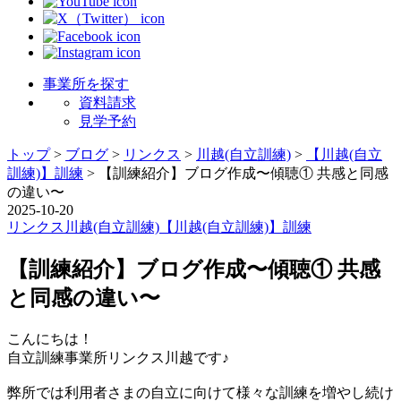
事業所を探す
資料請求
見学予約
トップ
>
ブログ
>
リンクス
>
川越(自立訓練)
>
【川越(自立
訓練)】訓練
>
【訓練紹介】ブログ作成〜傾聴① 共感と同感
の違い〜
2025-10-20
リンクス
川越(自立訓練)
【川越(自立訓練)】訓練
【訓練紹介】ブログ作成〜傾聴① 共感
と同感の違い〜
こんにちは！
自立訓練事業所リンクス川越です♪
弊所では利用者さまの自立に向けて様々な訓練を増やし続け