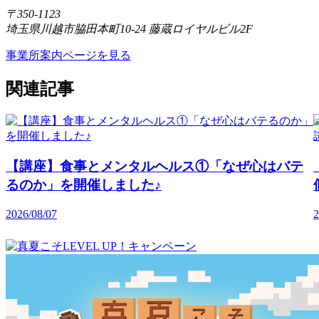
〒350-1123
埼玉県川越市脇田本町10-24 藤蔵ロイヤルビル2F
事業所案内ページを見る
関連記事
【講座】食事とメンタルヘルス①「なぜ心はバテ
るのか」を開催しました♪
2026/08/07
2