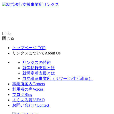
Links
閉じる
トップページ
TOP
リンクスについて
About Us
リンクスの特徴
就労移行支援とは
就労定着支援とは
自立訓練事業所（リワーク/生活訓練）
事業所案内
Centers
利用者の声
Voices
ブログ
Blog
よくある質問
FAQ
お問い合わせ
Contact