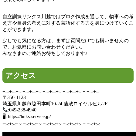
自立訓練リンクス川越ではブログ作成を通して、物事への考
え方や自身の考えに対する言語化する力を身につけていくこ
とができます。
少しでも気になる方は、まずは質問だけでも構いませんの
で、お気軽にお問い合わせください。
みなさまのご連絡お待ちしております♪
アクセス
+:-:+:-:+:-:+:-:+:-:+:-:+:-:+:-:+:-:+:-:+:-:+:-:+:+:-:+:-
〒350-1123
埼玉県川越市脇田本町10-24 藤蔵ロイヤルビル2F
:049-238-4940
🖥: https://links-service.jp/
+:-:+:-:+:-:+:-:+:-:+:-:+:-:+:-:+:-:+:-:+:-:+:-:+:+:-:+:-: