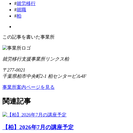
#
就労移行
#
就職
#
柏
この記事を書いた事業所
就労移行支援事業所リンクス柏
〒277-0021
千葉県柏市中央町2-1 柏センタービル4F
事業所案内ページを見る
関連記事
【柏】2026年7月の講座予定