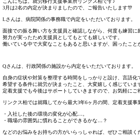
こんにちは。就労移行支援事業所リンクス柏です♪
3月は2名の内定が決まりましたので、ご報告いたします🎊
Lさんは、病院関係の事務職で内定をいただいております。
面接での振る舞い方を支援員と確認しながら、何度も練習に
努力が実ったため支援員としてもとても嬉しいです。
働いている中で大変なこともあると思いますが、困ったこと
Qさんは、行政関係の施設から内定をいただいております。
自身の症状や対策を整理する時間をしっかりと設け、言語化
希望する条件に就労が決まったこと、大変嬉しく感じていま
定着支援でも今後はサポートしていきますので、お気軽にご
リンクス柏では就職してから最大3年6ヶ月の間、定着支援事
・入社した後の環境の変化が心配…。
・職場の雰囲気に慣れることができるかな…？
などのお悩みをお持ちの方がいらっしゃれば、ぜひご相談く