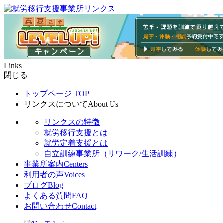
Links
閉じる
トップページ
TOP
リンクスについて
About Us
リンクスの特徴
就労移行支援とは
就労定着支援とは
自立訓練事業所（リワーク/生活訓練）
事業所案内
Centers
利用者の声
Voices
ブログ
Blog
よくある質問
FAQ
お問い合わせ
Contact