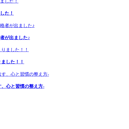
した！
者が出ました♪
りました！！
す、心と習慣の整え方-