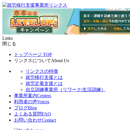
Links
閉じる
トップページ
TOP
リンクスについて
About Us
リンクスの特徴
就労移行支援とは
就労定着支援とは
自立訓練事業所（リワーク/生活訓練）
事業所案内
Centers
利用者の声
Voices
ブログ
Blog
よくある質問
FAQ
お問い合わせ
Contact