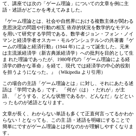
て、講座では次の「ゲーム理論」についての文章を例に主
語・述語がどこかを考えてみました。
『ゲーム理論とは、社会や自然界における複数主体が関わる
意思決定の問題や行動の相互 依存的状況を数学的なモデル
を用いて研究する学問である。数学者ジョン・フォン・ノイ
マンと経済学者オスカー・モルゲンシュテルンの共著書『ゲ
ームの理論と経済行動』(1944 年) によって誕生した。元来
は主流派経済学（新古典派経済学）への批判を目的として生
ま れた理論であったが、1980年代の「ゲーム理論による経
済学の静かな革命」を経て、現代 では経済学の中心的役割
を担うようになった。』（Wikipedia より引用）
この場合の主語「ゲーム理論とは」に対し、それにあたる述
語は「学問である」です。 「何が（は）・だれが」が主
語、「どうする、どんな状態であるか、どんなだ」などとい
っ たものが述語となります。
文章が長く、わからない単語も多くて正直何言ってるかわか
らない！となっても、この主 語・述語を明確にすることで
簡単にですがゲーム理論とは何なのかが理解しやすくなりま
す。