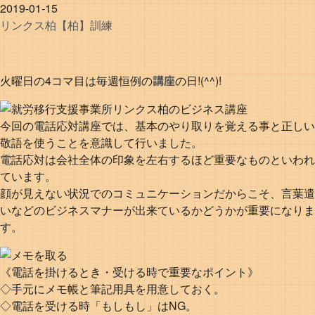
2019-01-15
リンクス
柏
【柏】訓練
講座
火曜日の4コマ目は毎週恒例の
の日!(^^)!
今回の電話応対講座では、基本のやり取りを覚える事と正しい
敬語を使うことを意識して行いました。
電話応対は会社全体の印象を左右するほど重要なものといわれ
ています。
顔が見えない状況でのコミュニケーションだからこそ、言葉遣
いなどのビジネスマナーが出来ているかどうかが重要になりま
す。
《電話を掛けるとき・受ける時で重要なポイント》
◇手元にメモ帳と筆記用具を用意しておく。
◇電話を受ける時「もしもし」はNG。