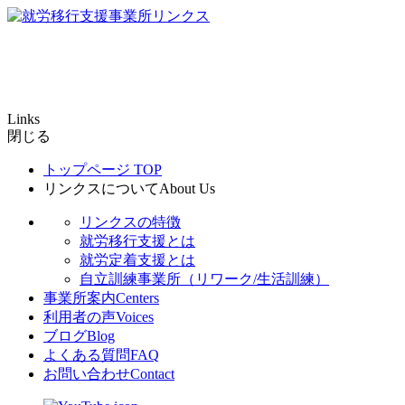
Links
閉じる
トップページ
TOP
リンクスについて
About Us
リンクスの特徴
就労移行支援とは
就労定着支援とは
自立訓練事業所（リワーク/生活訓練）
事業所案内
Centers
利用者の声
Voices
ブログ
Blog
よくある質問
FAQ
お問い合わせ
Contact