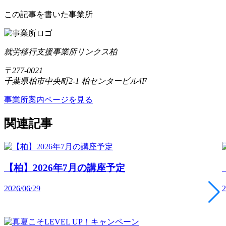
この記事を書いた事業所
就労移行支援事業所リンクス柏
〒277-0021
千葉県柏市中央町2-1 柏センタービル4F
事業所案内ページを見る
関連記事
【柏】2026年7月の講座予定
2026/06/29
2