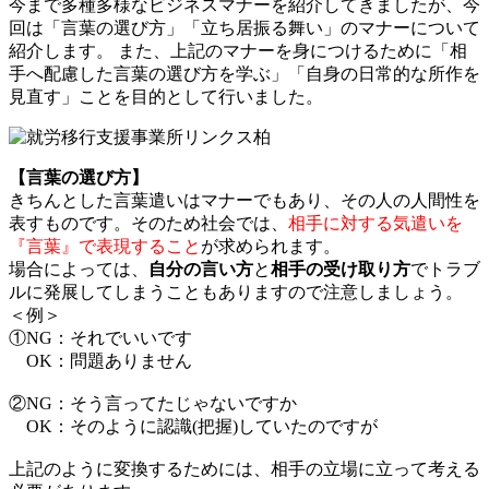
今まで多種多様なビジネスマナーを紹介してきましたが、今
回は「言葉の選び方」「立ち居振る舞い」のマナーについて
紹介します。 また、上記のマナーを身につけるために「相
手へ配慮した言葉の選び方を学ぶ」「自身の日常的な所作を
見直す」ことを目的として行いました。
【言葉の選び方】
きちんとした言葉遣いはマナーでもあり、その人の人間性を
表すものです。そのため社会では、
相手に対する気遣いを
『言葉』で表現すること
が求められます。
場合によっては、
自分の言い方
と
相手の受け取り方
でトラブ
ルに発展してしまうこともありますので注意しましょう。
＜例＞
①NG：それでいいです
OK：問題ありません
②NG：そう言ってたじゃないですか
OK：そのように認識(把握)していたのですが
上記のように変換するためには、相手の立場に立って考える