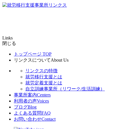
Links
閉じる
トップページ
TOP
リンクスについて
About Us
リンクスの特徴
就労移行支援とは
就労定着支援とは
自立訓練事業所（リワーク/生活訓練）
事業所案内
Centers
利用者の声
Voices
ブログ
Blog
よくある質問
FAQ
お問い合わせ
Contact