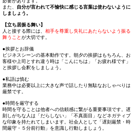
必要があります。
また、
自分が言われて不愉快に感じる言葉は使わないように
しましょう。
【立ち居振る舞い】
人と接する際には、
相手を尊重し失礼にあたらないよう振る
舞うこと
が大切です。
●挨拶とお辞儀
ビジネスシーンの基本動作です。朝夕の挨拶はもちろん、お
客様や上司とすれ違う時は「こんにちは」「お疲れ様です」
と挨拶し会釈をしましょう。
●私語は慎む
業務中は必要以上に大きな声で話したり無駄なおしゃべりは
厳禁です。
●時間を厳守する
時間を守ることは他者への信頼感に繋がる重要事項です。遅
刻しがちな人は「だらしない」「不真面目」などネガティブ
な印象を持たれてしまいます。社会人として「遅刻厳禁・時
間厳守・５分前行動」を意識し行動しましょう。