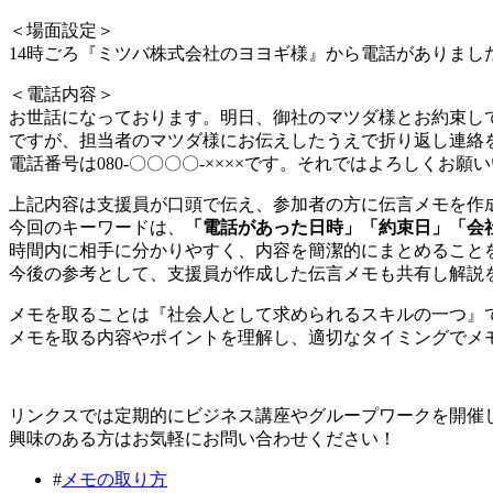
＜場面設定＞
14時ごろ『ミツバ株式会社のヨヨギ様』から電話がありま
＜電話内容＞
お世話になっております。明日、御社のマツダ様とお約束し
ですが、担当者のマツダ様にお伝えしたうえで折り返し連絡
電話番号は080-〇〇〇〇-××××です。それではよろしくお願
上記内容は支援員が口頭で伝え、参加者の方に伝言メモを作
今回のキーワードは、
「電話があった日時」「約束日」「会
時間内に相手に分かりやすく、内容を簡潔的にまとめること
今後の参考として、支援員が作成した伝言メモも共有し解説
メモを取ることは『社会人として求められるスキルの一つ』
メモを取る内容やポイントを理解し、適切なタイミングでメ
リンクスでは定期的にビジネス講座やグループワークを開催
興味のある方はお気軽にお問い合わせください！
#
メモの取り方