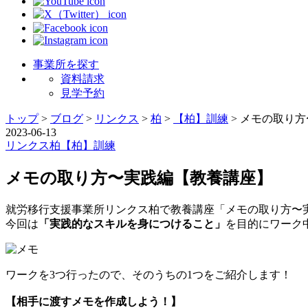
事業所を探す
資料請求
見学予約
トップ
>
ブログ
>
リンクス
>
柏
>
【柏】訓練
>
メモの取り方
2023-06-13
リンクス
柏
【柏】訓練
メモの取り方〜実践編【教養講座】
就労移行支援事業所リンクス柏で教養講座「メモの取り方〜
今回は
「実践的なスキルを身につけること」
を目的にワーク
ワークを3つ行ったので、そのうちの1つをご紹介します！
【相手に渡すメモを作成しよう！】