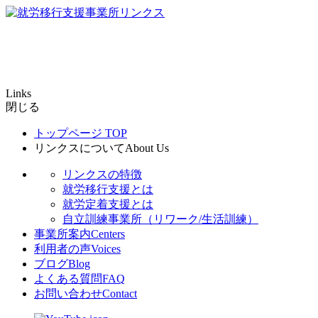
Links
閉じる
トップページ
TOP
リンクスについて
About Us
リンクスの特徴
就労移行支援とは
就労定着支援とは
自立訓練事業所（リワーク/生活訓練）
事業所案内
Centers
利用者の声
Voices
ブログ
Blog
よくある質問
FAQ
お問い合わせ
Contact