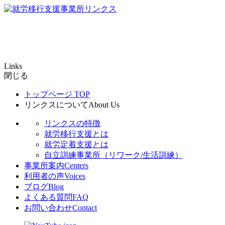
Links
閉じる
トップページ
TOP
リンクスについて
About Us
リンクスの特徴
就労移行支援とは
就労定着支援とは
自立訓練事業所（リワーク/生活訓練）
事業所案内
Centers
利用者の声
Voices
ブログ
Blog
よくある質問
FAQ
お問い合わせ
Contact