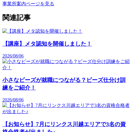
事業所案内ページを見る
関連記事
【講座】メタ認知を開催しました！
2026/08/06
小さなビーズが就職につながる？ビーズ仕分け訓
練をご紹介！
2026/08/06
【お知らせ】7月にリンクス川越エリアで3名の資
格合格者が出ました♪