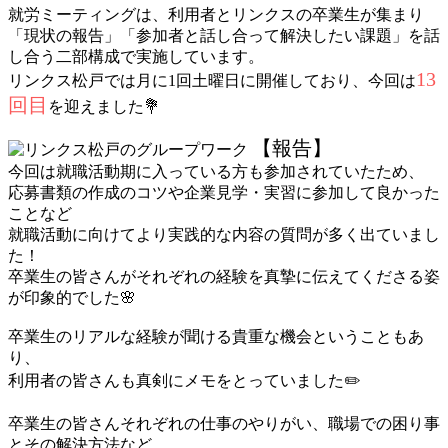
就労ミーティングは、利用者とリンクスの卒業生が集まり
「現状の報告」「参加者と話し合って解決したい課題」を話
し合う二部構成で実施しています。
13
リンクス松戸では月に1回土曜日に開催しており、今回は
回目
を迎えました💐
【報告】
今回は就職活動期に入っている方も参加されていたため、
応募書類の作成のコツや企業見学・実習に参加して良かった
ことなど
就職活動に向けてより実践的な内容の質問が多く出ていまし
た！
卒業生の皆さんがそれぞれの経験を真摯に伝えてくださる姿
が印象的でした🌸
卒業生のリアルな経験が聞ける貴重な機会ということもあ
り、
利用者の皆さんも真剣にメモをとっていました✏️
卒業生の皆さんそれぞれの仕事のやりがい、職場での困り事
とその解決方法など、