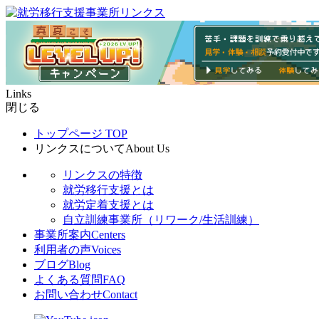
Links
閉じる
トップページ
TOP
リンクスについて
About Us
リンクスの特徴
就労移行支援とは
就労定着支援とは
自立訓練事業所（リワーク/生活訓練）
事業所案内
Centers
利用者の声
Voices
ブログ
Blog
よくある質問
FAQ
お問い合わせ
Contact