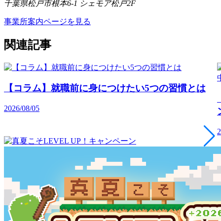
千葉県松戸市根本6-1 シェモア松戸2F
事業所案内ページを見る
関連記事
【コラム】就職前に身につけたい5つの習慣とは
2026/08/05
2