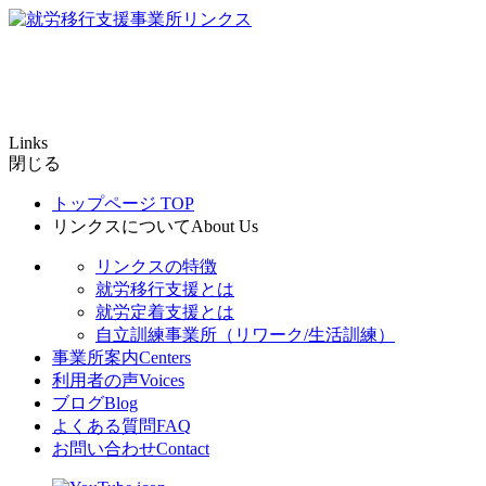
Links
閉じる
トップページ
TOP
リンクスについて
About Us
リンクスの特徴
就労移行支援とは
就労定着支援とは
自立訓練事業所（リワーク/生活訓練）
事業所案内
Centers
利用者の声
Voices
ブログ
Blog
よくある質問
FAQ
お問い合わせ
Contact