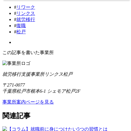
#
リワーク
#
リンクス
#
就労移行
#
復職
#
松戸
この記事を書いた事業所
就労移行支援事業所リンクス松戸
〒271-0077
千葉県松戸市根本6-1 シェモア松戸2F
事業所案内ページを見る
関連記事