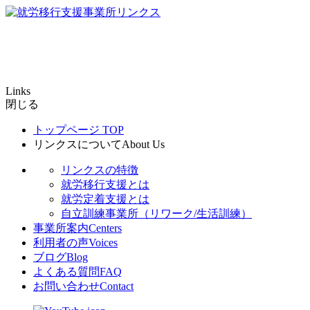
Links
閉じる
トップページ
TOP
リンクスについて
About Us
リンクスの特徴
就労移行支援とは
就労定着支援とは
自立訓練事業所（リワーク/生活訓練）
事業所案内
Centers
利用者の声
Voices
ブログ
Blog
よくある質問
FAQ
お問い合わせ
Contact