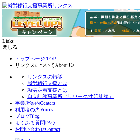
Links
閉じる
トップページ
TOP
リンクスについて
About Us
リンクスの特徴
就労移行支援とは
就労定着支援とは
自立訓練事業所（リワーク/生活訓練）
事業所案内
Centers
利用者の声
Voices
ブログ
Blog
よくある質問
FAQ
お問い合わせ
Contact