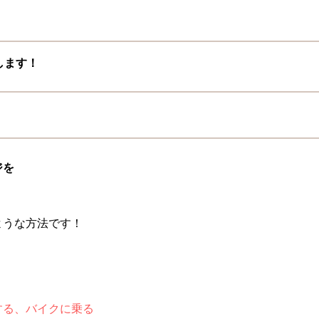
。
します！
ジを
ような方法です！
！
する、バイクに乗る