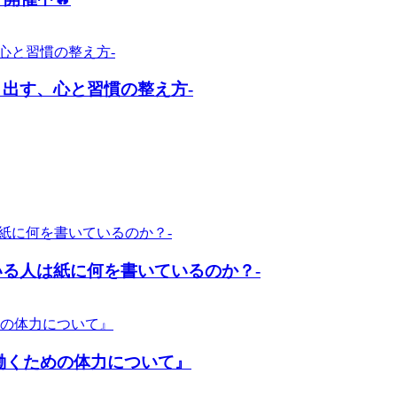
出す、心と習慣の整え方-
いる人は紙に何を書いているのか？-
働くための体力について』