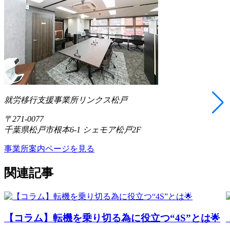
就労移行支援事業所リンクス松戸
〒271-0077
千葉県松戸市根本6-1 シェモア松戸2F
事業所案内ページを見る
関連記事
【コラム】転機を乗り切る為に役立つ“4S”とは🌟