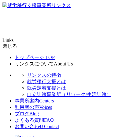
Links
閉じる
トップページ
TOP
リンクスについて
About Us
リンクスの特徴
就労移行支援とは
就労定着支援とは
自立訓練事業所（リワーク/生活訓練）
事業所案内
Centers
利用者の声
Voices
ブログ
Blog
よくある質問
FAQ
お問い合わせ
Contact