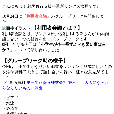
こんにちは！ 就労移行支援事業所リンクス松戸です♪
10月24日に『
利用者会議
』のグループワークを開催しまし
た。
【利用者会議とは？】
利用者会議とは、リンクス松戸を利用する皆さんが主体的に
話し合い一つの結論を出すグループワークです。
9回目となる今回は「
小学生が今一番学ぶべき習い事は何
か？
」について話し合いました。
【グループワーク時の様子】
今回は、小学生がなりたい職業をランキング形式にしたもの
を添付資料(※1)として話し合いを行い、様々な意見がでま
した！
※1 参考資料:
第一生命保険株式会社 第36回「大人になった
らなりたいもの」調査
・ピアノ
・水泳
・経済学
・礼儀/マナー