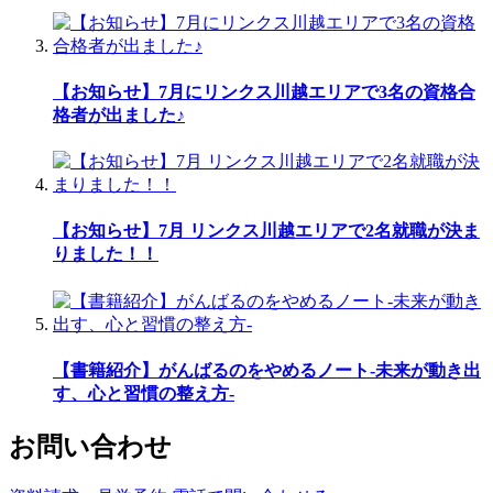
【お知らせ】7月にリンクス川越エリアで3名の資格合
格者が出ました♪
【お知らせ】7月 リンクス川越エリアで2名就職が決ま
りました！！
【書籍紹介】がんばるのをやめるノート-未来が動き出
す、心と習慣の整え方-
お問い合わせ