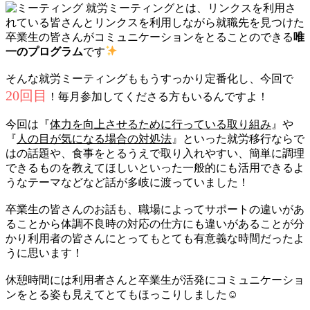
就労ミーティングとは、リンクスを利用さ
れている皆さんとリンクスを利用しながら就職先を見つけた
卒業生の皆さんがコミュニケーションをとることのできる
唯
一のプログラム
です
そんな就労ミーティングももうすっかり定番化し、今回で
20回目
！毎月参加してくださる方もいるんですよ！
今回は『
体力を向上させるために行っている取り組み
』や
『
人の目が気になる場合の対処法
』といった就労移行ならで
はの話題や、食事をとるうえで取り入れやすい、簡単に調理
できるものを教えてほしいといった一般的にも活用できるよ
うなテーマなどなど話が多岐に渡っていました！
卒業生の皆さんのお話も、職場によってサポートの違いがあ
ることから体調不良時の対応の仕方にも違いがあることが分
かり利用者の皆さんにとってもとても有意義な時間だったよ
うに思います！
休憩時間には利用者さんと卒業生が活発にコミュニケーショ
ンをとる姿も見えてとてもほっこりしました☺