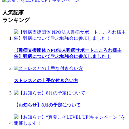
人気記事
ランキング
【難病支援団体 NPO法人難病サポートこころわ様主
催】難病について学ぶ勉強会に参加しました！
ストレスとの上手な付き合い方
【お知らせ】8月の予定について