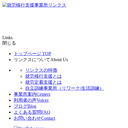
Links
閉じる
トップページ
TOP
リンクスについて
About Us
リンクスの特徴
就労移行支援とは
就労定着支援とは
自立訓練事業所（リワーク/生活訓練）
事業所案内
Centers
利用者の声
Voices
ブログ
Blog
よくある質問
FAQ
お問い合わせ
Contact