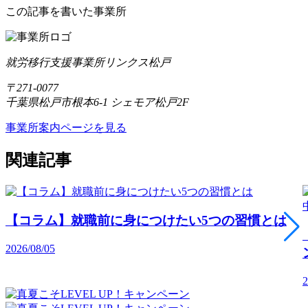
この記事を書いた事業所
就労移行支援事業所リンクス松戸
〒271-0077
千葉県松戸市根本6-1 シェモア松戸2F
事業所案内ページを見る
関連記事
【コラム】就職前に身につけたい5つの習慣とは
2026/08/05
2