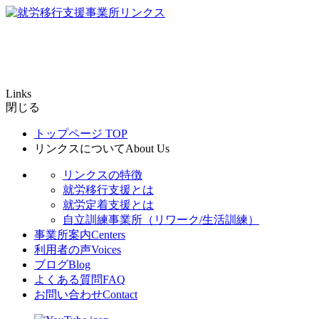
Links
閉じる
トップページ
TOP
リンクスについて
About Us
リンクスの特徴
就労移行支援とは
就労定着支援とは
自立訓練事業所（リワーク/生活訓練）
事業所案内
Centers
利用者の声
Voices
ブログ
Blog
よくある質問
FAQ
お問い合わせ
Contact