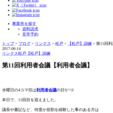
事業所を探す
資料請求
見学予約
トップ
>
ブログ
>
リンクス
>
松戸
>
【松戸】訓練
>
第11回
2017-06-14
リンクス
松戸
【松戸】訓練
第11回利用者会議【利用者会議】
水曜日の4コマ目は
利用者会議
の日!(^^)!
本日で、11回目を迎えました。
議長や書記など、何度か役割を経験した事のある方は