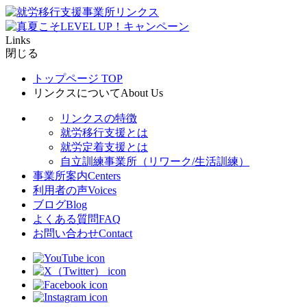
Links
閉じる
トップページ
TOP
リンクスについて
About Us
リンクスの特徴
就労移行支援とは
就労定着支援とは
自立訓練事業所（リワーク/生活訓練）
事業所案内
Centers
利用者の声
Voices
ブログ
Blog
よくある質問
FAQ
お問い合わせ
Contact