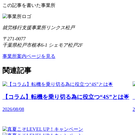
この記事を書いた事業所
就労移行支援事業所リンクス松戸
〒271-0077
千葉県松戸市根本6-1 シェモア松戸2F
事業所案内ページを見る
関連記事
【コラム】転機を乗り切る為に役立つ“4S”とは🌟
2026/08/08
2