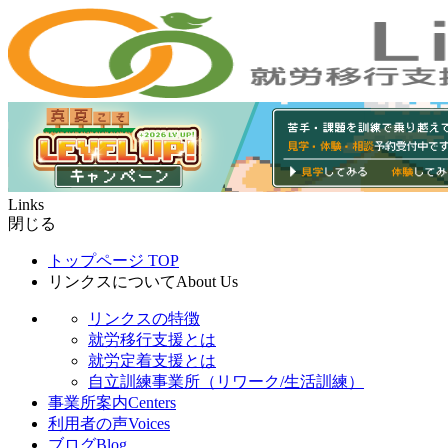
Links
閉じる
トップページ
TOP
リンクスについて
About Us
リンクスの特徴
就労移行支援とは
就労定着支援とは
自立訓練事業所（リワーク/生活訓練）
事業所案内
Centers
利用者の声
Voices
ブログ
Blog