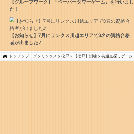
【グループワーク】『ペーパータワーゲーム』を行いまし
た！
【お知らせ】7月にリンクス川越エリアで3名の資格合格
者が出ました♪
トップ
>
ブログ
>
リンクス
>
松戸
>
【松戸】訓練
>
共通点探しゲーム