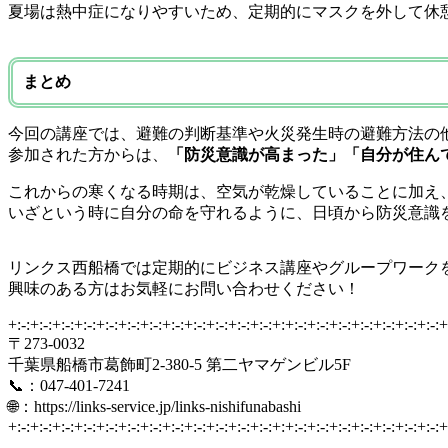
夏場は熱中症になりやすいため、定期的にマスクを外して休
まとめ
今回の講座では、避難の判断基準や火災発生時の避難方法の
参加された方からは、
「防災意識が高まった」「自分が住ん
これからの寒くなる時期は、空気が乾燥していることに加え
いざという時に自分の命を守れるように、日頃から防災意識
リンクス西船橋では定期的にビジネス講座やグループワーク
興味のある方はお気軽にお問い合わせください！
+:-:+:-:+:-:+:-:+:-:+:-:+:-:+:-:+:-:+:-:+:-:+:-:+:+:-:+:-:+:-:+:-:+:-:+:-:+:-:+
〒273-0032
千葉県船橋市葛飾町2-380-5 第二ヤマゲンビル5F
📞：047-401-7241
🌐：https://links-service.jp/links-nishifunabashi
+:-:+:-:+:-:+:-:+:-:+:-:+:-:+:-:+:-:+:-:+:-:+:-:+:+:-:+:-:+:-:+:-:+:-:+:-:+:-:+