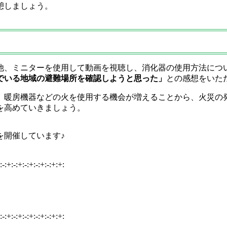
憩しましょう。
他、ミニターを使用して動画を視聴し、消化器の使用方法につ
でいる地域の避難場所を確認しようと思った」
との感想をいた
、暖房機器などの火を使用する機会が増えることから、火災の
を高めていきましょう。
を開催しています♪
:-:+:-:+:-:+:-:+:-:+:+:
:-:+:-:+:-:+:-:+:-:+:+: