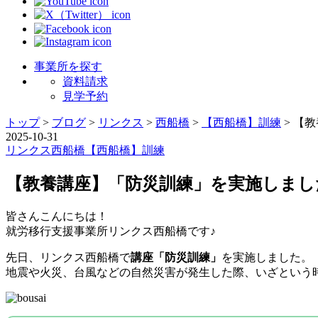
事業所を探す
資料請求
見学予約
トップ
>
ブログ
>
リンクス
>
西船橋
>
【西船橋】訓練
>
【教
2025-10-31
リンクス
西船橋
【西船橋】訓練
【教養講座】「防災訓練」を実施しまし
皆さんこんにちは！
就労移行支援事業所リンクス西船橋です♪
先日、リンクス西船橋で
講座「防災訓練」
を実施しました。
地震や火災、台風などの自然災害が発生した際、いざという