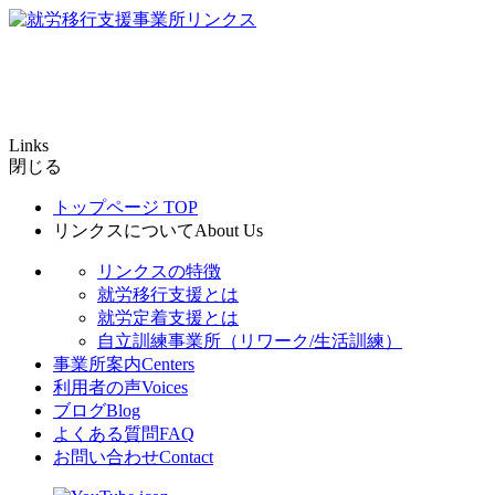
Links
閉じる
トップページ
TOP
リンクスについて
About Us
リンクスの特徴
就労移行支援とは
就労定着支援とは
自立訓練事業所（リワーク/生活訓練）
事業所案内
Centers
利用者の声
Voices
ブログ
Blog
よくある質問
FAQ
お問い合わせ
Contact