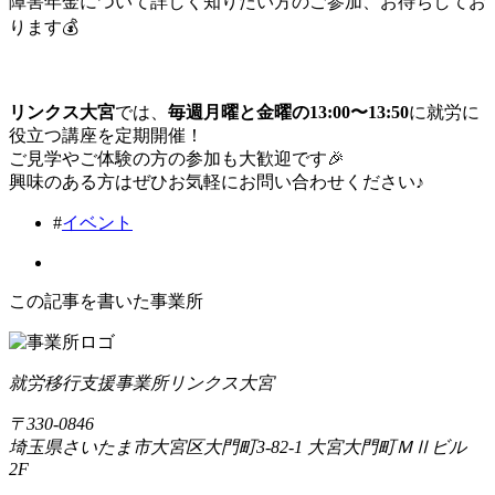
障害年金について詳しく知りたい方のご参加、お待ちしてお
ります💰️
リンクス大宮
では、
毎週月曜と金曜の13:00〜13:50
に就労に
役立つ講座を定期開催！
ご見学やご体験の方の参加も大歓迎です🎉
興味のある方はぜひお気軽にお問い合わせください♪
#
イベント
この記事を書いた事業所
就労移行支援事業所リンクス大宮
〒330-0846
埼玉県さいたま市大宮区大門町3-82-1 大宮大門町ＭⅡビル
2F