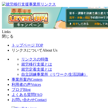
Links
閉じる
トップページ
TOP
リンクスについて
About Us
リンクスの特徴
就労移行支援とは
就労定着支援とは
自立訓練事業所（リワーク/生活訓練）
事業所案内
Centers
利用者の声
Voices
ブログ
Blog
よくある質問
FAQ
お問い合わせ
Contact