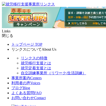
Links
閉じる
トップページ
TOP
リンクスについて
About Us
リンクスの特徴
就労移行支援とは
就労定着支援とは
自立訓練事業所（リワーク/生活訓練）
事業所案内
Centers
利用者の声
Voices
ブログ
Blog
よくある質問
FAQ
お問い合わせ
Contact