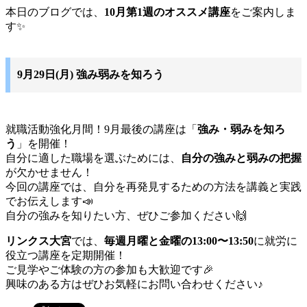
本日のブログでは、
10月第1週のオススメ講座
をご案内しま
す✨️
9月29日(月) 強み弱みを知ろう
就職活動強化月間！9月最後の講座は「
強み・弱みを知ろ
う
」を開催！
自分に適した職場を選ぶためには、
自分の強みと弱みの把握
が欠かせません！
今回の講座では、自分を再発見するための方法を講義と実践
でお伝えします📣
自分の強みを知りたい方、ぜひご参加ください🙌
リンクス大宮
では、
毎週月曜と金曜の13:00〜13:50
に就労に
役立つ講座を定期開催！
ご見学やご体験の方の参加も大歓迎です🎉
興味のある方はぜひお気軽にお問い合わせください♪