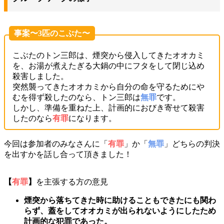
事案〜3匹のこぶた〜
こぶたのトン三郎は、煙突から侵入してきたオオカミ
を、お湯が煮えたぎる大鍋の中にフタをして閉じ込め
殺害しました。
突然襲ってきたオオカミから自分の命を守るためにや
むを得ず殺したのなら、トン三郎は
無罪
です。
しかし、準備を重ねた上、計画的におびき寄せて殺害
したのなら
有罪
になります。
今回は参加者のみなさんに「
有罪
」か「
無罪
」どちらの判決
を出すかを話し合って頂きました！
【
有罪
】
を主張する方の意見
煙突から落ちてきた時に助けることもできたにも関わ
らず、蓋をしてオオカミが出られないようにしたため
計画的な犯罪であった。