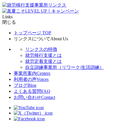
Links
閉じる
トップページ
TOP
リンクスについて
About Us
リンクスの特徴
就労移行支援とは
就労定着支援とは
自立訓練事業所（リワーク/生活訓練）
事業所案内
Centers
利用者の声
Voices
ブログ
Blog
よくある質問
FAQ
お問い合わせ
Contact