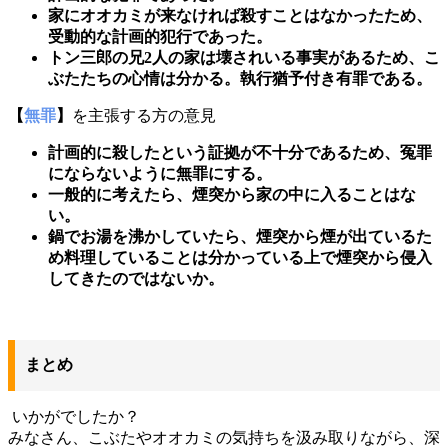
家にオオカミが来なければ殺すことはなかったため、
受動的な計画的犯行であった。
トン三郎の兄2人の家は壊されいる事実があるため、こ
ぶたたちの心情は分かる。執行猶予付き有罪である。
【
無罪
】
を主張する方の意見
計画的に殺したという証拠が不十分であるため、冤罪
にならないように無罪にする。
一般的に考えたら、煙突から家の中に入ることはな
い。
鍋でお湯を沸かしていたら、煙突から煙が出ているた
め料理していることは分かっている上で煙突から侵入
してきたのではないか。
まとめ
いかがでしたか？
みなさん、こぶたやオオカミの気持ちを汲み取りながら、深