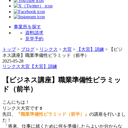
事業所を探す
資料請求
見学予約
トップ
>
ブログ
>
リンクス
>
大宮
>
【大宮】訓練
>
【ビジ
ネス講座】職業準備性ピラミッド（前半）
2025-05-28
リンクス
大宮
【大宮】訓練
【ビジネス講座】職業準備性ピラミッ
ド（前半）
こんにちは！
リンクス大宮です🌷
先日、
『職業準備性ピラミッド（前半）』
の講座を行いまし
た！
「将来、仕事に就くために何を準備したらよいか分からな