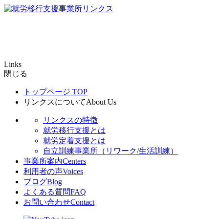
Links
閉じる
トップページ
TOP
リンクスについて
About Us
リンクスの特徴
就労移行支援とは
就労定着支援とは
自立訓練事業所（リワーク/生活訓練）
事業所案内
Centers
利用者の声
Voices
ブログ
Blog
よくある質問
FAQ
お問い合わせ
Contact