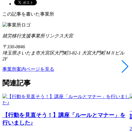
この記事を書いた事業所
就労移行支援事業所リンクス大宮
〒330-0846
埼玉県さいたま市大宮区大門町3-82-1 大宮大門町ＭⅡビル
2F
事業所案内ページを見る
関連記事
【行動を見直そう！】講座「ルールとマナー」を
行いました♪
2