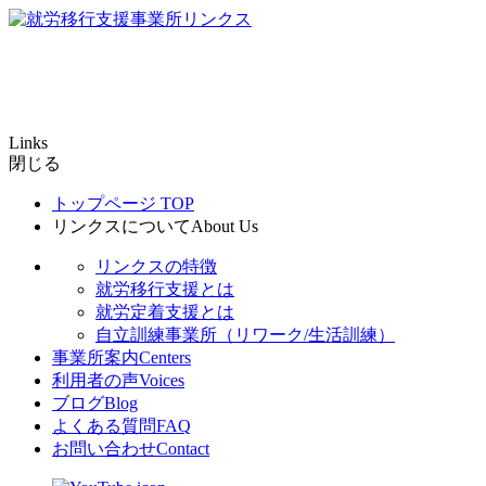
Links
閉じる
トップページ
TOP
リンクスについて
About Us
リンクスの特徴
就労移行支援とは
就労定着支援とは
自立訓練事業所（リワーク/生活訓練）
事業所案内
Centers
利用者の声
Voices
ブログ
Blog
よくある質問
FAQ
お問い合わせ
Contact