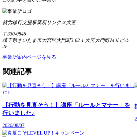
就労移行支援事業所リンクス大宮
〒330-0846
埼玉県さいたま市大宮区大門町3-82-1 大宮大門町ＭⅡビル
2F
事業所案内ページを見る
関連記事
【行動を見直そう！】講座「ルールとマナー」を
行いました♪
2
2026/08/07