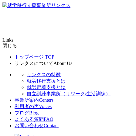
Links
閉じる
トップページ
TOP
リンクスについて
About Us
リンクスの特徴
就労移行支援とは
就労定着支援とは
自立訓練事業所（リワーク/生活訓練）
事業所案内
Centers
利用者の声
Voices
ブログ
Blog
よくある質問
FAQ
お問い合わせ
Contact