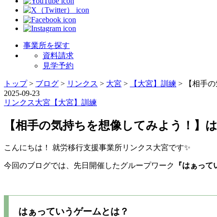
事業所を探す
資料請求
見学予約
トップ
>
ブログ
>
リンクス
>
大宮
>
【大宮】訓練
>
【相手の
2025-09-23
リンクス
大宮
【大宮】訓練
【相手の気持ちを想像してみよう！】は
こんにちは！ 就労移行支援事業所リンクス大宮です✨️
今回のブログでは、先日開催したグループワーク
『はぁって
はぁっていうゲームとは？