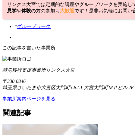
リンクス大宮では定期的な講座やグループワークを実施し
見学
や
体験
の方の参加も
大歓迎
です！是非お気軽にお問い
#
グループワーク
この記事を書いた事業所
就労移行支援事業所リンクス大宮
〒330-0846
埼玉県さいたま市大宮区大門町3-82-1 大宮大門町ＭⅡビル 2F
事業所案内ページを見る
関連記事