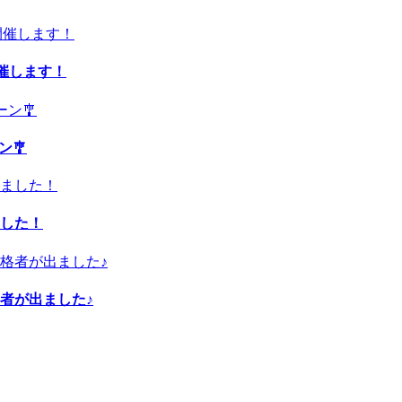
開催します！
ン🎐
した！
者が出ました♪