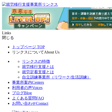
Links
閉じる
トップページ
TOP
リンクスについて
About Us
リンクスの特徴
就労移行支援とは
就労定着支援とは
自立訓練事業所（リワーク/生活訓練）
事業所案内
Centers
利用者の声
Voices
ブログ
Blog
よくある質問
FAQ
お問い合わせ
Contact