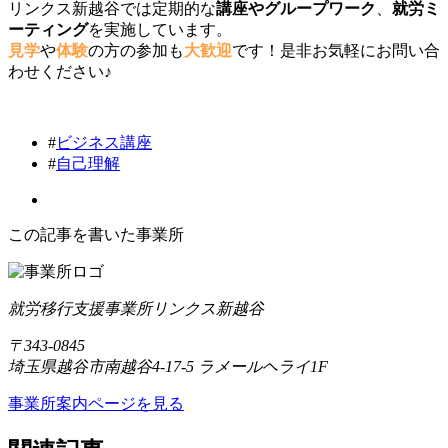
リンクス新越谷では定期的な
講座
や
グループワーク
、
就労ミ
ーティング
を実施しています。
見学
や
体験
の方の参加も
大歓迎
です！是非お気軽にお問い合
わせください♪
#
ビジネス講座
#
自己理解
この記事を書いた事業所
就労移行支援事業所リンクス新越谷
〒343-0845
埼玉県越谷市南越谷4-17-5 ラメールヘライ1F
事業所案内ページを見る