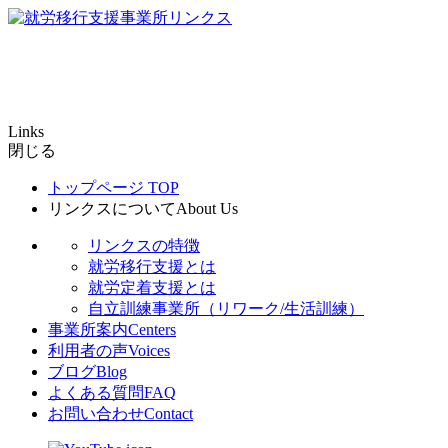
Links
閉じる
トップページ
TOP
リンクスについて
About Us
リンクスの特徴
就労移行支援とは
就労定着支援とは
自立訓練事業所（リワーク/生活訓練）
事業所案内
Centers
利用者の声
Voices
ブログ
Blog
よくある質問
FAQ
お問い合わせ
Contact