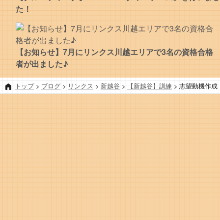
た！
【お知らせ】7月にリンクス川越エリアで3名の資格合格
者が出ました♪
トップ
>
ブログ
>
リンクス
>
新越谷
>
【新越谷】訓練
>
志望動機作成