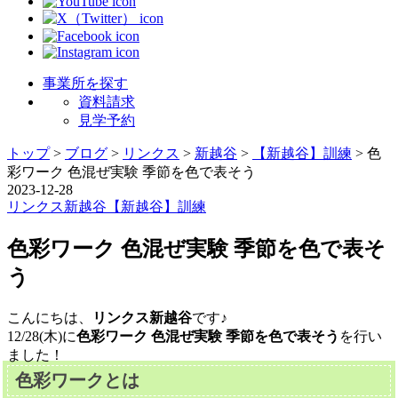
事業所を探す
資料請求
見学予約
トップ
>
ブログ
>
リンクス
>
新越谷
>
【新越谷】訓練
>
色
彩ワーク 色混ぜ実験 季節を色で表そう
2023-12-28
リンクス
新越谷
【新越谷】訓練
色彩ワーク 色混ぜ実験 季節を色で表そ
う
こんにちは、
リンクス新越谷
です♪
12/28(木)に
色彩ワーク 色混ぜ実験 季節を色で表そう
を行い
ました！
色彩ワークとは