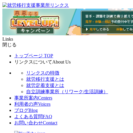
Links
閉じる
トップページ
TOP
リンクスについて
About Us
リンクスの特徴
就労移行支援とは
就労定着支援とは
自立訓練事業所（リワーク/生活訓練）
事業所案内
Centers
利用者の声
Voices
ブログ
Blog
よくある質問
FAQ
お問い合わせ
Contact