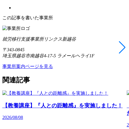
この記事を書いた事業所
就労移行支援事業所リンクス新越谷
〒343-0845
埼玉県越谷市南越谷4-17-5 ラメールヘライ1F
事業所案内ページを見る
関連記事
【教養講座】『人との距離感』を実施しました！
2026/08/08
2