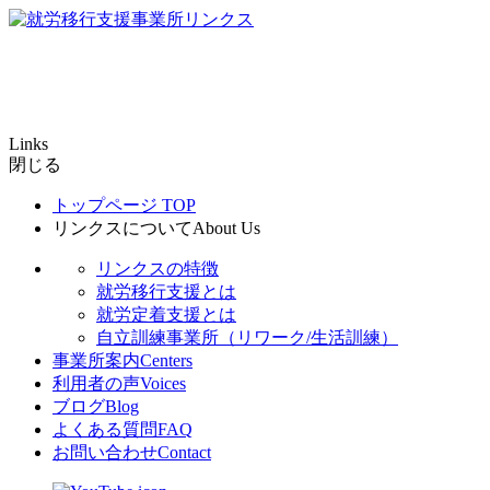
Links
閉じる
トップページ
TOP
リンクスについて
About Us
リンクスの特徴
就労移行支援とは
就労定着支援とは
自立訓練事業所（リワーク/生活訓練）
事業所案内
Centers
利用者の声
Voices
ブログ
Blog
よくある質問
FAQ
お問い合わせ
Contact