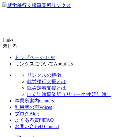
Links
閉じる
トップページ
TOP
リンクスについて
About Us
リンクスの特徴
就労移行支援とは
就労定着支援とは
自立訓練事業所（リワーク/生活訓練）
事業所案内
Centers
利用者の声
Voices
ブログ
Blog
よくある質問
FAQ
お問い合わせ
Contact