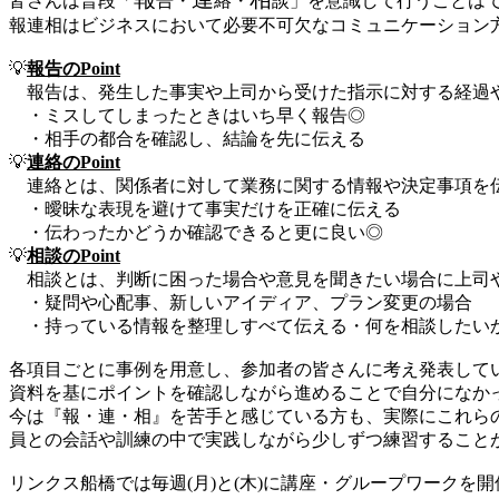
皆さんは普段「
告・
絡・
談」を意識して行うことは
報連相はビジネスにおいて必要不可欠なコミュニケーション
💡
報告のPoint
報告は、発生した事実や上司から受けた指示に対する経過
・ミスしてしまったときはいち早く報告◎
・相手の都合を確認し、結論を先に伝える
💡
連絡のPoint
連絡とは、関係者に対して業務に関する情報や決定事項を
・曖昧な表現を避けて事実だけを正確に伝える
・伝わったかどうか確認できると更に良い◎
💡
相談のPoint
相談とは、判断に困った場合や意見を聞きたい場合に上司
・疑問や心配事、新しいアイディア、プラン変更の場合
・持っている情報を整理しすべて伝える・何を相談したい
各項目ごとに事例を用意し、参加者の皆さんに考え発表してい
資料を基にポイントを確認しながら進めることで自分になかっ
今は『報・連・相』を苦手と感じている方も、実際にこれら
員との会話や訓練の中で実践しながら少しずつ練習すること
リンクス船橋では毎週(月)と(木)に講座・グループワークを開