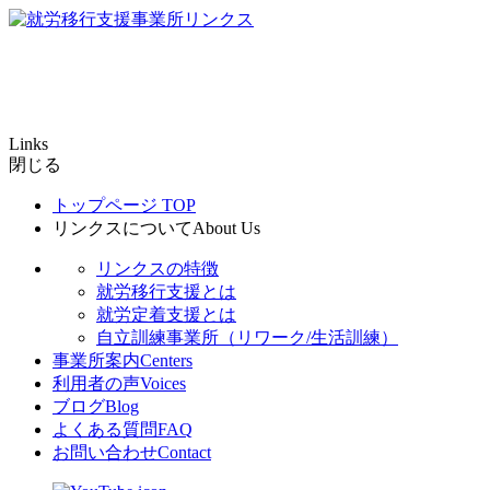
Links
閉じる
トップページ
TOP
リンクスについて
About Us
リンクスの特徴
就労移行支援とは
就労定着支援とは
自立訓練事業所（リワーク/生活訓練）
事業所案内
Centers
利用者の声
Voices
ブログ
Blog
よくある質問
FAQ
お問い合わせ
Contact