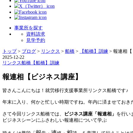
事業所を探す
資料請求
見学予約
トップ
>
ブログ
>
リンクス
>
船橋
>
【船橋】訓練
>
報連相【
2025-12-22
リンクス
船橋
【船橋】訓練
報連相【ビジネス講座】
皆さんこんにちは！就労移行支援事業所リンクス船橋です♪
年末に入り、何かと忙しい時期ですね。年内に済ませておきた
さて今回リンクス船橋では、
ビジネス講座「報連相」
を行い
ビジネスシーンにふさわしい報連相について学ぶ
報
連
相