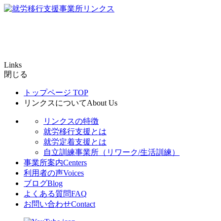
Links
閉じる
トップページ
TOP
リンクスについて
About Us
リンクスの特徴
就労移行支援とは
就労定着支援とは
自立訓練事業所（リワーク/生活訓練）
事業所案内
Centers
利用者の声
Voices
ブログ
Blog
よくある質問
FAQ
お問い合わせ
Contact