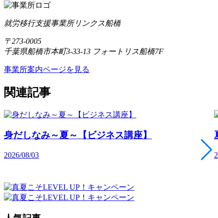
就労移行支援事業所リンクス船橋
〒273-0005
千葉県船橋市本町3-33-13 フォートリス船橋7F
事業所案内ページを見る
関連記事
身だしなみ～夏～【ビジネス講座】
2026/08/03
2