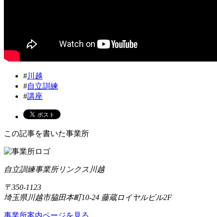
#
川越
#
自立訓練
#
講座
この記事を書いた事業所
自立訓練事業所リンクス川越
〒350-1123
埼玉県川越市脇田本町10-24 藤蔵ロイヤルビル2F
事業所案内ページを見る