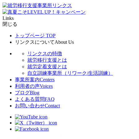
Links
閉じる
トップページ
TOP
リンクスについて
About Us
リンクスの特徴
就労移行支援とは
就労定着支援とは
自立訓練事業所（リワーク/生活訓練）
事業所案内
Centers
利用者の声
Voices
ブログ
Blog
よくある質問
FAQ
お問い合わせ
Contact