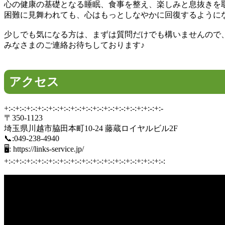
心の健康の基礎となる睡眠、食事を整え、楽しみと息抜きを取
困難に見舞われても、心はもっとしなやかに回復するように
少しでも気になる方は、まずは質問だけでも構いませんので
みなさまのご連絡お待ちしております♪
アクセス
+:-:+:-:+:-:+:-:+:-:+:-:+:-:+:-:+:-:+:-:+:-:+:-:+:+:-:+:-
〒350-1123
埼玉県川越市脇田本町10-24 藤蔵ロイヤルビル2F
📞:049-238-4940
🖥: https://links-service.jp/
+:-:+:-:+:-:+:-:+:-:+:-:+:-:+:-:+:-:+:-:+:-:+:-:+:+:-:+:-: