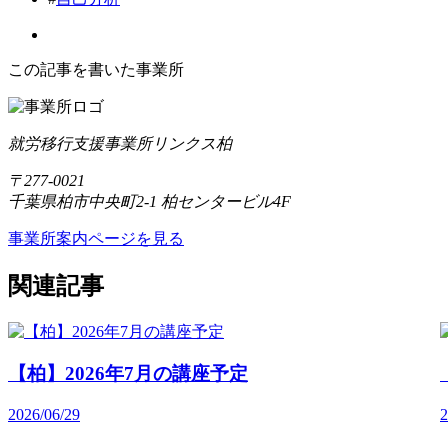
この記事を書いた事業所
就労移行支援事業所リンクス柏
〒277-0021
千葉県柏市中央町2-1 柏センタービル4F
事業所案内ページを見る
関連記事
【柏】2026年7月の講座予定
2026/06/29
2