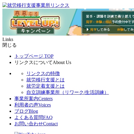
Links
閉じる
トップページ
TOP
リンクスについて
About Us
リンクスの特徴
就労移行支援とは
就労定着支援とは
自立訓練事業所（リワーク/生活訓練）
事業所案内
Centers
利用者の声
Voices
ブログ
Blog
よくある質問
FAQ
お問い合わせ
Contact