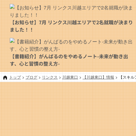
【お知らせ】7月 リンクス川越エリアで2名就職が決まり
ました！！
【書籍紹介】がんばるのをやめるノート-未来が動き出
す、心と習慣の整え方-
トップ
>
ブログ
>
リンクス
>
川越東口
>
【川越東口】情報
>
【スキル