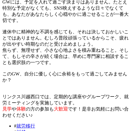
GWには、予定を入れて過ごす決まりはありません。たとえ
特別な予定がなくても、SNS映えするような日々でなくて
も、あなたがあなたらしく心穏やかに過ごせることが一番大
切です。
連休中に精神的な不調を感じても、それは決しておかしいこ
とではありません。むしろ普段頑張っているからこそ、疲れ
が出やすい時期なのだと受け止めましょう。
焦らず、無理せず、小さな心地よさを積み重ねること。そし
て、もしその辛さが続く場合は、早めに専門家に相談するこ
とも選択肢の一つです。
このGW、自分に優しく心に余裕をもって過ごしてみません
か？
リンクス川越西口では、定期的な講座やグループワーク、就
労ミーティングを実施しています。
見学
や
体験
の方の参加も
大歓迎
です！是非お気軽にお問い合
わせください♪
#
就労移行