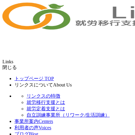
Links
閉じる
トップページ
TOP
リンクスについて
About Us
リンクスの特徴
就労移行支援とは
就労定着支援とは
自立訓練事業所（リワーク/生活訓練）
事業所案内
Centers
利用者の声
Voices
ブログ
Blog