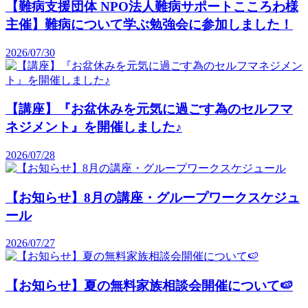
【難病支援団体 NPO法人難病サポートこころわ様
主催】難病について学ぶ勉強会に参加しました！
2026/07/30
【講座】『お盆休みを元気に過ごす為のセルフマ
ネジメント』を開催しました♪
2026/07/28
【お知らせ】8月の講座・グループワークスケジュ
ール
2026/07/27
【お知らせ】夏の無料家族相談会開催について🍉