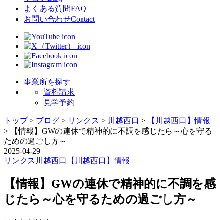
よくある質問
FAQ
お問い合わせ
Contact
事業所を探す
資料請求
見学予約
トップ
>
ブログ
>
リンクス
>
川越西口
>
【川越西口】情報
>
【情報】GWの連休で精神的に不調を感じたら～心を守る
ための過ごし方～
2025-04-29
リンクス
川越西口
【川越西口】情報
【情報】GWの連休で精神的に不調を感
じたら～心を守るための過ごし方～