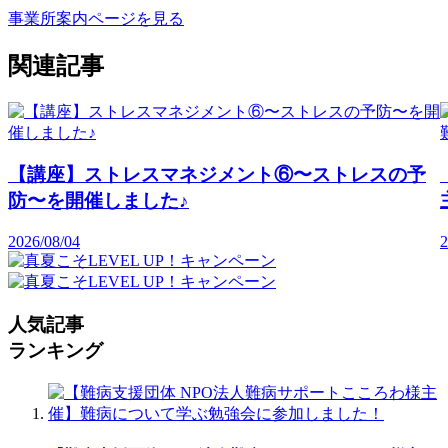
事業所案内ページを見る
関連記事
【講座】ストレスマネジメント⑥〜ストレスの予
防〜を開催しました♪
2026/08/04
2
人気記事
ランキング