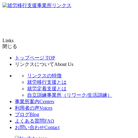
Links
閉じる
トップページ
TOP
リンクスについて
About Us
リンクスの特徴
就労移行支援とは
就労定着支援とは
自立訓練事業所（リワーク/生活訓練）
事業所案内
Centers
利用者の声
Voices
ブログ
Blog
よくある質問
FAQ
お問い合わせ
Contact