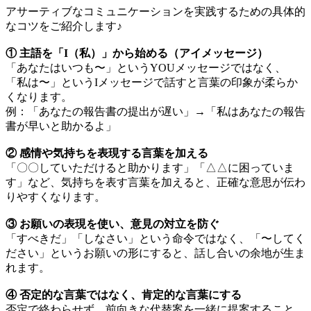
アサーティブなコミュニケーションを実践するための具体的
なコツをご紹介します♪
① 主語を「I（私）」から始める（アイメッセージ）
「あなたはいつも〜」というYOUメッセージではなく、
「私は〜」というIメッセージで話すと言葉の印象が柔らか
くなります。
例：「あなたの報告書の提出が遅い」→「私はあなたの報告
書が早いと助かるよ」
② 感情や気持ちを表現する言葉を加える
「〇〇していただけると助かります」「△△に困っていま
す」など、気持ちを表す言葉を加えると、正確な意思が伝わ
りやすくなります。
③ お願いの表現を使い、意見の対立を防ぐ
「すべきだ」「しなさい」という命令ではなく、「〜してく
ださい」というお願いの形にすると、話し合いの余地が生ま
れます。
④ 否定的な言葉ではなく、肯定的な言葉にする
否定で終わらせず、前向きな代替案を一緒に提案すること