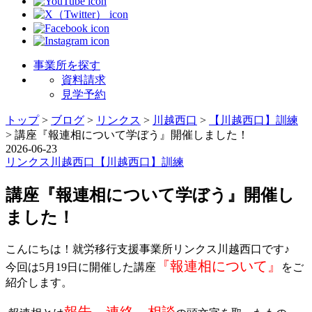
事業所を探す
資料請求
見学予約
トップ
>
ブログ
>
リンクス
>
川越西口
>
【川越西口】訓練
>
講座『報連相について学ぼう』開催しました！
2026-06-23
リンクス
川越西口
【川越西口】訓練
講座『報連相について学ぼう』開催し
ました！
こんにちは！就労移行支援事業所リンクス川越西口です♪
『報連相について』
今回は5月19日に開催した講座
をご
紹介します。
報告、連絡、相談