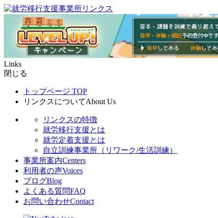
Links
閉じる
トップページ
TOP
リンクスについて
About Us
リンクスの特徴
就労移行支援とは
就労定着支援とは
自立訓練事業所（リワーク/生活訓練）
事業所案内
Centers
利用者の声
Voices
ブログ
Blog
よくある質問
FAQ
お問い合わせ
Contact