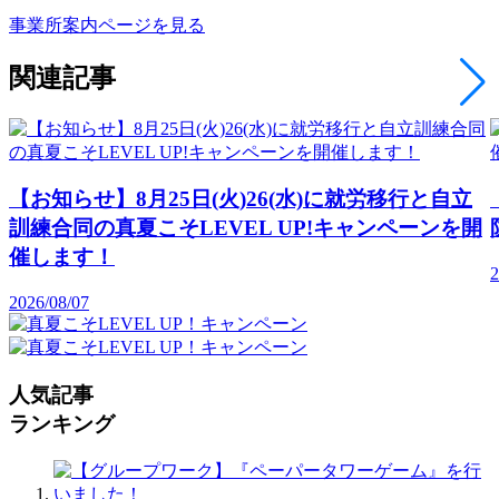
事業所案内ページを見る
関連記事
【お知らせ】8月25日(火)26(水)に就労移行と自立
訓練合同の真夏こそLEVEL UP!キャンペーンを開
催します！
2
2026/08/07
人気記事
ランキング